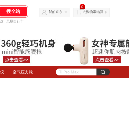
0
我的京东
去购物车结算
达
凤凰自行车
仪
空气压力靴