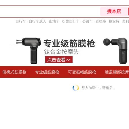
自行车
自行车成人
山地车
折叠自行车
公路车
喜德盛
捷安特
美利
便携式筋膜枪
专业级筋膜枪
可变振幅筋膜枪
膝盖腰部按摩
努力加载中，请稍后...